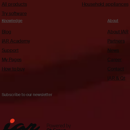
All products
Household appliances
Try software
Knowledge
About
Blog
About IAR
IAR Academy
Partners
Support
News
My Pages
Career
How to buy
Contact
IAR & Qt
Subscribe to our newsletter