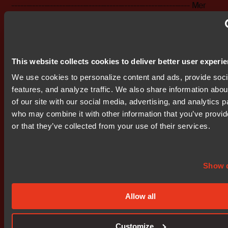
------------------------------------------------------------ Mer
information finns att få på http://www.bit.se Följande filer
finns att ladda ned:
http://www.bit.se/bitonline/1999/05/20/19990520BIT001
This website collects cookies to deliver better user experi
Bifogade filer
We use cookies to personalize content and ads, provide soc
bit0001.doc
features, and analyze traffic. We also share information abou
of our site with our social media, advertising, and analytics p
who may combine it with other information that you’ve provi
or that they’ve collected from your use of their services.
Prenumerera på IR nyheter
Show d
Allow all
Customize