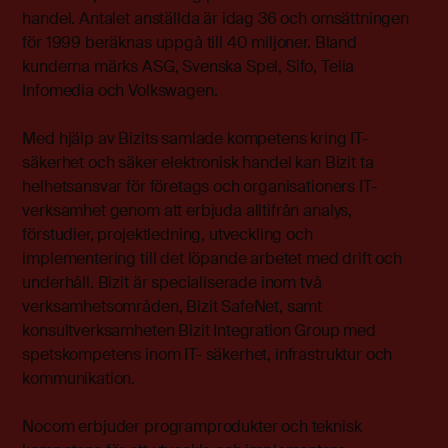
handel. Antalet anställda är idag 36 och omsättningen
för 1999 beräknas uppgå till 40 miljoner. Bland
kunderna märks ASG, Svenska Spel, Sifo, Telia
Infomedia och Volkswagen.
Med hjälp av Bizits samlade kompetens kring IT-
säkerhet och säker elektronisk handel kan Bizit ta
helhetsansvar för företags och organisationers IT-
verksamhet genom att erbjuda alltifrån analys,
förstudier, projektledning, utveckling och
implementering till det löpande arbetet med drift och
underhåll. Bizit är specialiserade inom två
verksamhetsområden, Bizit SafeNet, samt
konsultverksamheten Bizit Integration Group med
spetskompetens inom IT- säkerhet, infrastruktur och
kommunikation.
Nocom erbjuder programprodukter och teknisk