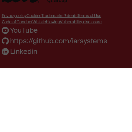
Privacy policy
Cookies
Trademarks
Patents
Terms of Use
Code of Conduct
Whistleblowing
Vulnerability disclosure
YouTube
https://github.com/iarsystems
Linkedin