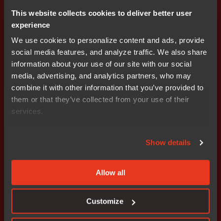
Prenumerera på IR nyheter
This website collects cookies to deliver better user
experience
We use cookies to personalize content and ads, provide
social media features, and analyze traffic. We also share
information about your use of our site with our social
media, advertising, and analytics partners, who may
combine it with other information that you’ve provided to
them or that they’ve collected from your use of their
Get started today.
services.
Our worldwide sales team is
here to guide you.
Show details
Allow all
Connect with an expert
Customize