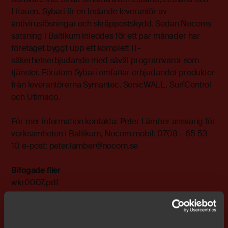
Litauen. Sybari är en ledande leverantör av
antiviruslösningar och skräppostskydd. Sedan Nocoms
satsning i Baltikum inleddes för ett par månader har
företaget byggt upp ett komplett IT-
säkerhetserbjudande med såväl programvaror som
tjänster. Förutom Sybari omfattar erbjudandet produkter
från leverantörerna Symantec, SonicWALL, SurfControl
och Utimaco.
För mer information kontakta: Peter Lämber ansvarig för
verksamheten i Baltikum, Nocom mobil: 0708 – 65 53
10 e-post: peter.lamber@nocom.se
Bifogade filer
wkr0007.pdf