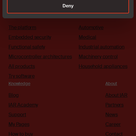
Deny
Solutions
Industries
The platform
Automotive
Embedded security
Medical
Functional safety
Industrial automation
Microcontroller architectures
Machinery control
All products
Household appliances
Try software
Knowledge
About
Blog
About IAR
IAR Academy
Partners
Support
News
My Pages
Career
How to buy
Contact