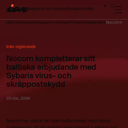
Investerare
Rapporter och nyheter
Bolagsstyrning
IAR
Investerare
Rapporter nyheter
Pressmeddelanden
Nocom kompl
Icke-reglerande
Nocom kompletterar sitt
baltiska erbjudande med
Sybaris virus- och
skräppostskydd
23 nov., 2004
Nocom har utökat sitt distributionsavtal med Sybari
Software Inc. till att omfatta även Estland, Lettland och