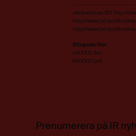
-----------------------------
skickades av BIT http://www
http://www.bit.se/biton
http://www.bit.se/biton
Bifogade filer
bit0001.doc
bit0002.pdf
Prenumerera på IR ny