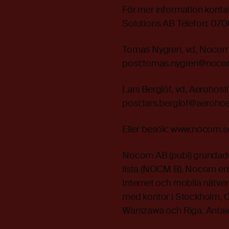
För mer information kont
Solutions AB Telefon: 070
Tomas Nygren, vd, Nocom A
post:tomas.nygren@noco
Lars Berglöf, vd, Aerohost
post:lars.berglof@aerohos
Eller besök: www.nocom.s
Nocom AB (publ) grundade
lista (NOCM B). Nocom erbj
Internet och mobila nätve
med kontor i Stockholm, 
Warszawa och Riga. Antalet