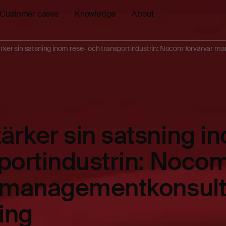
Customer cases
Knowledge
About
ker sin satsning inom rese- och transportindustrin: Nocom förvärvar 
rker sin satsning i
portindustrin: Noco
r managementkonsul
ing