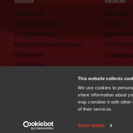
Solutions
Industries
The platform
Automotive
Embedded security
Medical
Functional safety
Industrial 
Microcontroller architectures
Machinery c
All products
Household 
Try software
This website collects cook
We use cookies to personal
share information about you
may combine it with other 
Privacy policy
Cookies
Trademarks
Patents
Terms of Use
C
of their services.
YouTube
https://github.com/iar
Show details