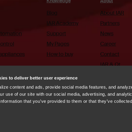
Knowledge
About
Blog
About IAR
IAR Academy
Partners
automation
Support
News
ontrol
My Pages
Career
appliances
How to buy
Contact
IAR & Qt
ies to deliver better user experience
ize content and ads, provide social media features, and analyze
r use of our site with our social media, advertising, and analyti
information that you’ve provided to them or that they’ve collecte
ode of Conduct
Whistleblowing
Vulnerability disclosure
systems
Linkedin