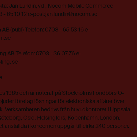
akta: Jan Lundin, vd , Nocom Mobile Commerce
8 - 65 10 12 e-post:jan.lundin@nocom.se
B (publ) Telefon: 0708 - 65 53 16 e-
m.se
ing AB Telefon: 0703 - 36 07 76 e-
ting. se
e
s 1985 och är noterat på Stockholms Fondbörs O-
uder företag lösningar för elektroniska affärer över
rk. Verksamheten bedrivs från huvudkontoret i Uppsala
Göteborg, Oslo, Helsingfors, Köpenhamn, London,
 anställda i koncernen uppgår till cirka 240 personer.