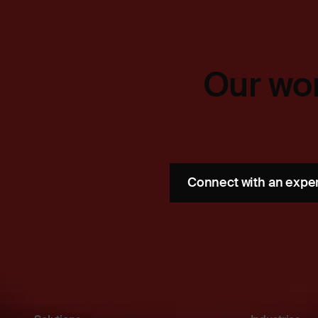
Our wor
Connect with an expe