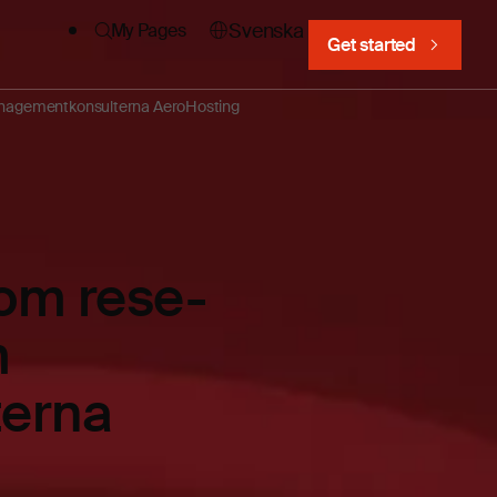
Svenska
My Pages
Get started
managementkonsulterna AeroHosting
nom rese-
m
terna