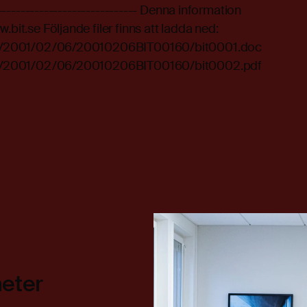
------------------------------- Denna information
.bit.se Följande filer finns att ladda ned:
line/2001/02/06/20010206BIT00160/bit0001.doc
line/2001/02/06/20010206BIT00160/bit0002.pdf
heter