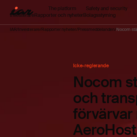
The platform
Safety and security
Investerare
Rapporter och nyheter
Bolagsstyrning
IAR
Investerare
Rapporter nyheter
Pressmeddelanden
Nocom stär
Icke-reglerande
Nocom stä
och trans
förvärva
AeroHost