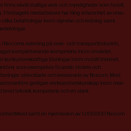
finns såväl statliga verk och myndigheter som hotell,
ag. Företagets medarbetare har lång erfarenhet av rese-
n olika befattningar inom styrelse och ledning samt
vdelningar.
eg i Nocoms satsning på rese- och transportindustrin,
bolaget kompletterande kompetens inom området.
konkurrenskraftiga lösningar inom mobilt Internet.
rantörer som exempelvis Scandic Hotels och
lösningar utvecklade och levererade av Nocom. Med
g sammanförs gedigen verksamhetskunskap inom rese-
d bred teknisk kompetens och en stark
kontantlikvid samt en nyemission av 1.000.000 Nocom