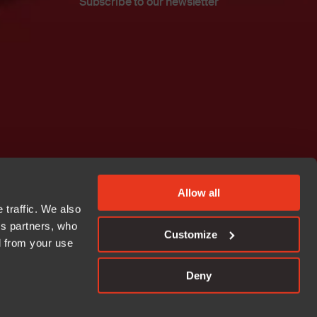
Subscribe to our newsletter
Allow all
 traffic. We also
cs partners, who
Customize
d from your use
Deny