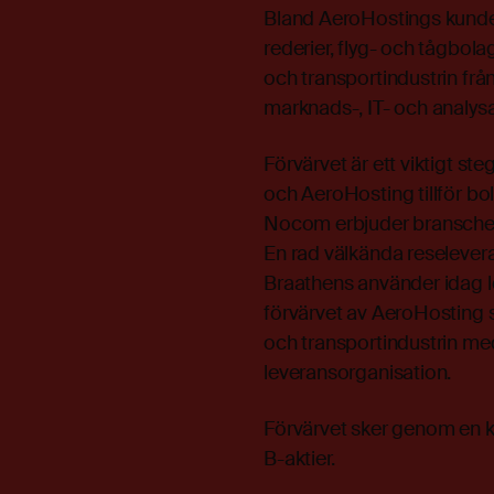
Bland AeroHostings kunder 
rederier, flyg- och tågbol
och transportindustrin frå
marknads-, IT- och analysa
Förvärvet är ett viktigt st
och AeroHosting tillför 
Nocom erbjuder branschen 
En rad välkända reseleve
Braathens använder idag 
förvärvet av AeroHostin
och transportindustrin me
leveransorganisation.
Förvärvet sker genom en 
B-aktier.