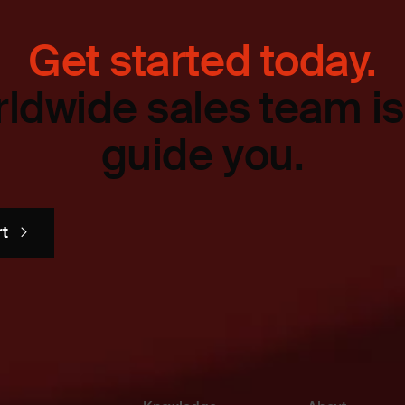
Get started today.
ldwide sales team is
guide you.
rt