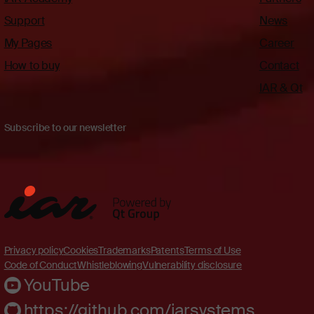
Support
News
My Pages
Career
How to buy
Contact
IAR & Qt
Subscribe to our newsletter
Privacy policy
Cookies
Trademarks
Patents
Terms of Use
Code of Conduct
Whistleblowing
Vulnerability disclosure
YouTube
https://github.com/iarsystems