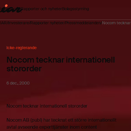
Investerare
Rapporter och nyheter
Bolagsstyrning
IAR
Investerare
Rapporter nyheter
Pressmeddelanden
Nocom tecknar i
Icke-reglerande
Nocom tecknar internationell
stororder
6 dec., 2000
Nocom tecknar internationell stororder
Nocom AB (publ) har tecknat ett större internationellt
avtal avseende experttjänster inom content