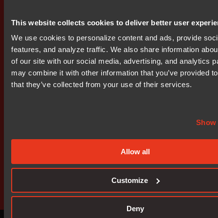
bit0002.pdf
This website collects cookies to deliver better user experi
We use cookies to personalize content and ads, provide soc
features, and analyze traffic. We also share information abou
Prenumerera på IR nyheter
of our site with our social media, advertising, and analytics 
may combine it with other information that you’ve provided t
that they’ve collected from your use of their services.
Show 
Allow all
Get started today.
Our worldwide sales team is here
Customize
to guide you.
Deny