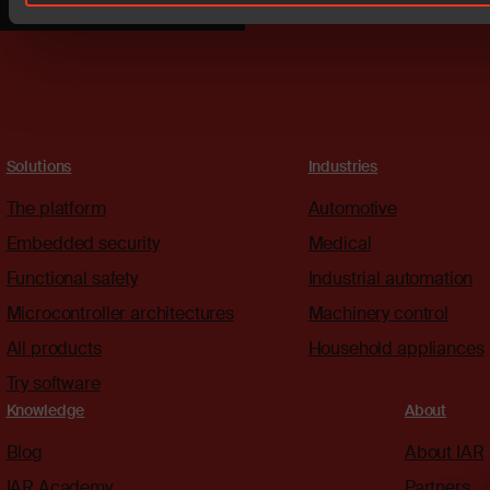
Connect with an expert
Solutions
Industries
The platform
Automotive
Embedded security
Medical
Functional safety
Industrial automation
Microcontroller architectures
Machinery control
All products
Household appliances
Try software
Knowledge
About
Blog
About IAR
IAR Academy
Partners