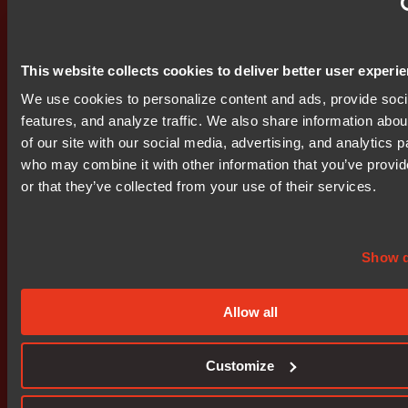
lista.
För ytterligare information kontakta:
This website collects cookies to deliver better user experi
We use cookies to personalize content and ads, provide soc
Tomas Nygren, vVD, Nocom AB (publ), tel: 018-65 55
features, and analyze traffic. We also share information abou
00, eller 0708-65 53 16
of our site with our social media, advertising, and analytics p
who may combine it with other information that you’ve provi
------------------------------------------------------------ Mer
or that they’ve collected from your use of their services.
information finns att få på http://www.bit.se Följande filer
finns att ladda ned:
http://www.bit.se/bitonline/1999/01/05/19990105BIT0008
http://www.bit.se/bitonline/1999/01/05/19990105BIT0008
Show d
Bifogade filer
Allow all
bit0001.doc
bit0002.pdf
Customize