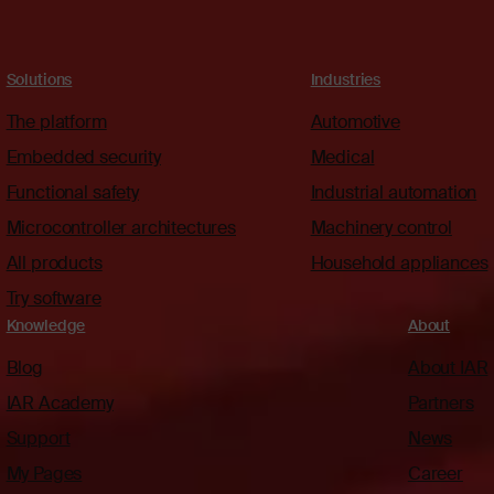
Solutions
Industries
The platform
Automotive
Embedded security
Medical
Functional safety
Industrial automation
Microcontroller architectures
Machinery control
All products
Household appliances
Try software
Knowledge
About
Blog
About IAR
IAR Academy
Partners
Support
News
My Pages
Career