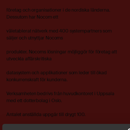
företag och organisationer i de nordiska länderna.
Dessutom har Nocom ett
väletablerat nätverk med 400 systempartners som
säljer och utnyttjar Nocoms
produkter. Nocoms lösningar möjliggör för företag att
utveckla affärskritiska
datasystem och applikationer som leder till ökad
konkurrenskraft för kunderna.
Verksamheten bedrivs från huvudkontoret i Uppsala
med ett dotterbolag i Oslo.
Antalet anställda uppgår till drygt 100.
Nocoms aktie är noterad på Stockholms Fondbörs O-