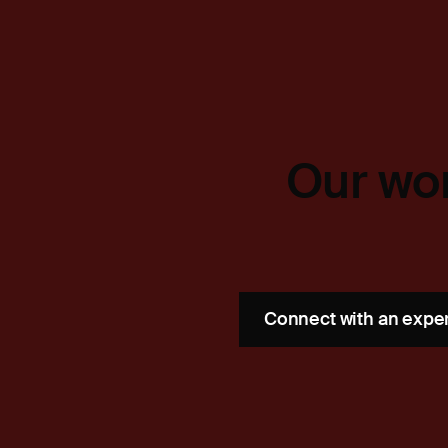
Our wor
Connect with an expe