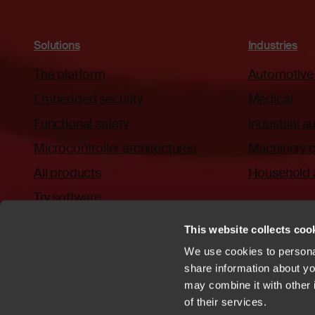
Solutions
Industries
The platform
Automotive
Embedded security
Medical
Functional safety
Industrial 
Microcontroller architectures
Machinery c
All products
Household 
Try software
This website collects cook
We use cookies to personal
share information about you
may combine it with other 
Privacy policy
Cookies
Trademarks
Patents
Terms of Use
C
of their services.