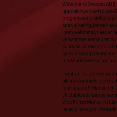
Webcontrol Sweden AB är 
uppdelningen av Nocom D
programvarudistribution, t
specialisering, lönsamhe
inom webbanalys sedan år
verksamhet som nu drivs i
kundbas på mer än 1.000 f
specialiserat på webbanaly
marknadsinvesteringar oc
Förutom programvaror fr
allt från förstudier och ny
resultatuppföljningar och
väletablerade partnersam
WebTrends Marketing Lab. 
lanserar sin egen webbpla