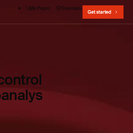
Svenska
My Pages
Get started
ontrol
banalys