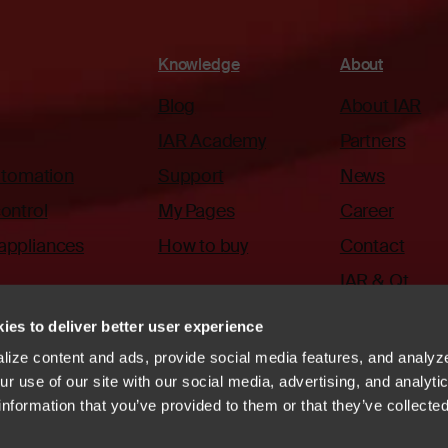
Knowledge
About
Blog
About IAR
IAR Academy
Partners
automation
Support
News
ontrol
My Pages
Career
appliances
How to buy
Contact
IAR & Qt
ies to deliver better user experience
ize content and ads, provide social media features, and analyze
r use of our site with our social media, advertising, and analyti
information that you’ve provided to them or that they’ve collecte
ode of Conduct
Whistleblowing
Vulnerability disclosure