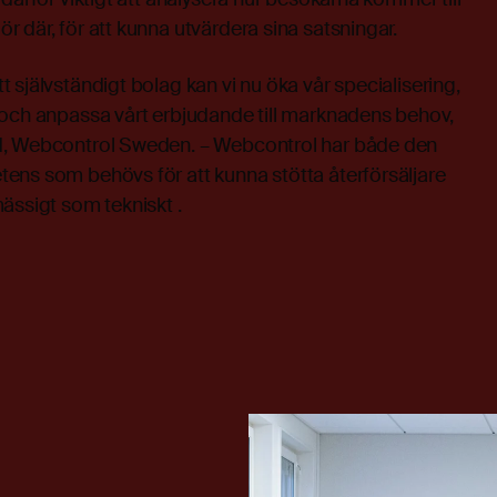
 där, för att kunna utvärdera sina satsningar.
 självständigt bolag kan vi nu öka vår specialisering,
 och anpassa vårt erbjudande till marknadens behov,
d, Webcontrol Sweden. – Webcontrol har både den
ens som behövs för att kunna stötta återförsäljare
ässigt som tekniskt .