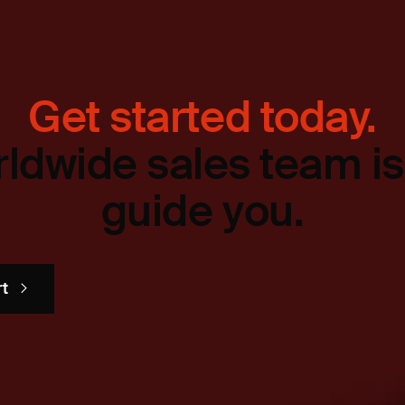
Get started today.
ldwide sales team is
guide you.
rt