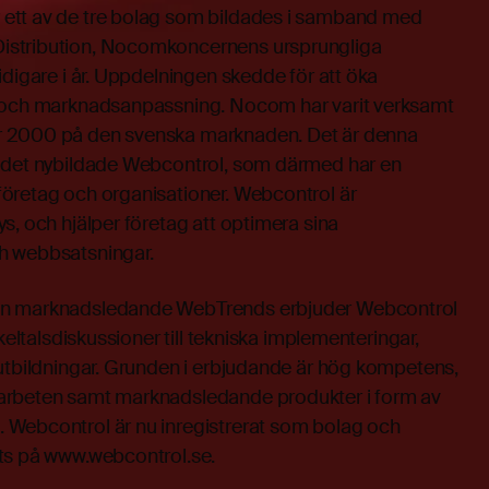
ett av de tre bolag som bildades i samband med
istribution, Nocomkoncernens ursprungliga
idigare i år. Uppdelningen skedde för att öka
t och marknadsanpassning. Nocom har varit verksamt
 2000 på den svenska marknaden. Det är denna
 det nybildade Webcontrol, som därmed har en
öretag och organisationer. Webcontrol är
s, och hjälper företag att optimera sina
h webbsatsningar.
ån marknadsledande WebTrends erbjuder Webcontrol
ckeltalsdiskussioner till tekniska implementeringar,
 utbildningar. Grunden i erbjudande är hög kompetens,
arbeten samt marknadsledande produkter i form av
Webcontrol är nu inregistrerat som bolag och
ts på www.webcontrol.se.