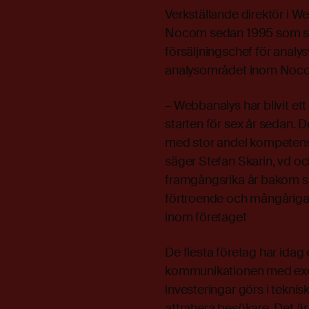
Verkställande direktör i 
Nocom sedan 1995 som säl
försäljningschef för anal
analysområdet inom Noco
– Webbanalys har blivit e
starten för sex år sedan. 
med stor andel kompetens 
säger Stefan Skarin, vd o
framgångsrika år bakom si
förtroende och mångåriga 
inom företaget
De flesta företag har idag
kommunikationen med exemp
investeringar görs i teknis
attrahera besökare. Det är 