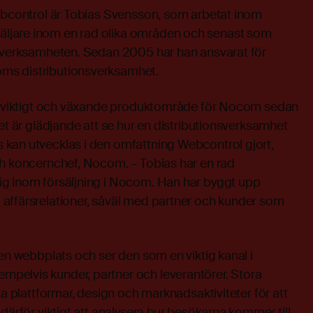
Webcontrol är Tobias Svensson, som arbetat inom
jare inom en rad olika områden och senast som
ysverksamheten. Sedan 2005 har han ansvarat för
ms distributionsverksamhet.
tt viktigt och växande produktområde för Nocom sedan
Det är glädjande att se hur en distributionsverksamhet
kan utvecklas i den omfattning Webcontrol gjort,
ch koncernchef, Nocom. – Tobias har en rad
g inom försäljning i Nocom. Han har byggt upp
affärsrelationer, såväl med partner och kunder som
 en webbplats och ser den som en viktig kanal i
elvis kunder, partner och leverantörer. Stora
ka plattformar, design och marknadsaktiviteter för att
därför viktigt att analysera hur besökarna kommer till