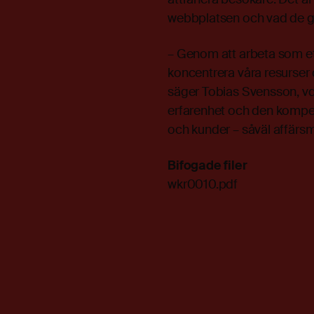
webbplatsen och vad de gör
– Genom att arbeta som ett
koncentrera våra resurser
säger Tobias Svensson, v
erfarenhet och den kompet
och kunder – såväl affärsm
Bifogade filer
wkr0010.pdf