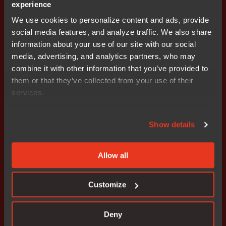
experience
We use cookies to personalize content and ads, provide
social media features, and analyze traffic. We also share
information about your use of our site with our social
media, advertising, and analytics partners, who may
Get started today.
combine it with other information that you’ve provided to
Our worldwide sales team is
them or that they’ve collected from your use of their
services.
here to guide you.
Show details
Connect with an expert
Allow all
Customize
Solutions
Industries
Deny