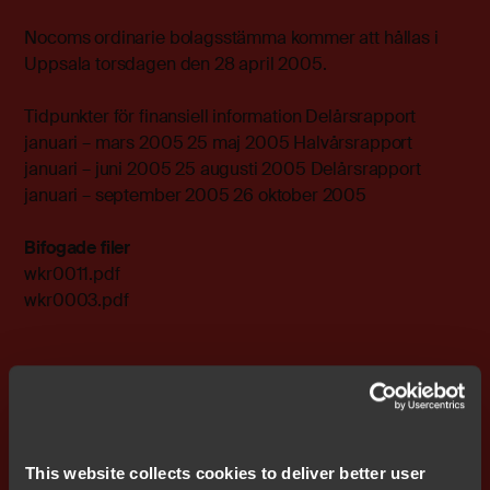
Nocoms ordinarie bolagsstämma kommer att hållas i
Uppsala torsdagen den 28 april 2005.
Tidpunkter för finansiell information Delårsrapport
januari – mars 2005 25 maj 2005 Halvårsrapport
januari – juni 2005 25 augusti 2005 Delårsrapport
januari – september 2005 26 oktober 2005
Bifogade filer
wkr0011.pdf
wkr0003.pdf
Prenumerera på IR nyheter
This website collects cookies to deliver better user