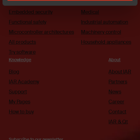
The platform
Automotive
Embedded security
Medical
Functional safety
Industrial automation
Microcontroller architectures
Machinery control
All products
Household appliances
Try software
Knowledge
About
Blog
About IAR
IAR Academy
Partners
Support
News
My Pages
Career
How to buy
Contact
IAR & Qt
Subscribe to our newsletter