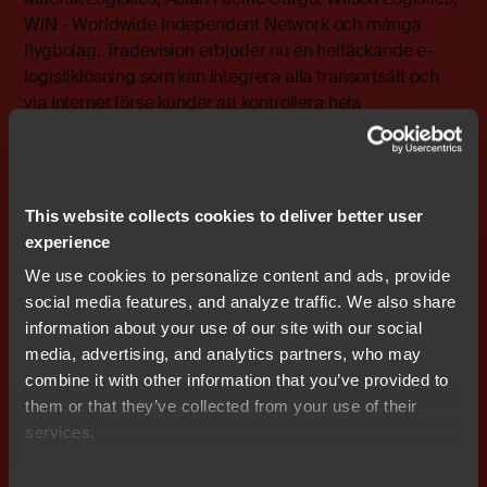
WIN - Worldwide Independent Network och många
flygbolag. Tradevision erbjuder nu en heltäckande e-
logistiklösning som kan integrera alla transortsätt och
via Internet förse kunder att kontrollera hela
logistikkedjan.
Om INTTRA Genom ett konsortium av världens ledande
transportörer bildades INTTRA i april 2000 för att
This website collects cookies to deliver better user
effektivisera sjötransportindustrin genom att
experience
rationalisera och standardisera traditionella ineffektiva
We use cookies to personalize content and ads, provide
processer. INTTRA gör det möjligt för "shippers",
social media features, and analyze traffic. We also share
speditörer, tredje part av logistiktransportörer, agenter,
information about your use of our site with our social
importörer och industriportaler att hantera bokning och
media, advertising, and analytics partners, who may
spårning av frakter hos många rederier genom en enda
combine it with other information that you’ve provided to
integrerad process. INTTRAs webbaserade portal
them or that they’ve collected from your use of their
tillmötesgår dagens krav på förenkling, tydlighet,
services.
neutralitet och förtroende över hela kedjan och är
anpassad till etablerade globala sjöfartsstandarder.