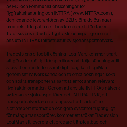
av EDI och kommuniktionslösningar för
flygfraktshantering och INTTRA ( www.INTTRA.com ),
den ledande leverantören av B2B sjöfraktslösningar
meddelar idag att en allians kommer att förstärka
Tradevisions utbud av flygfraktslösningar genom att
ansluta INTTRAs infrastruktur av sjötransportnätverk.
Tradevisions e-logistiklösning, LogiMan, kommer snart
att göra det möjligt för speditören att följa sändningar till
sjöss eller från luften samtidigt. Idag kan LogiMan
genom sitt nätverk sända och ta emot bokningar, söka
och spåra transporterna samt ta emot annan relevant
flygfraktinformation. Genom att ansluta INTTRAs nätverk
av ledande sjötransportörer och INTTRA-LINK, ett
transportnätverk som är anpassat att "ladda" ner
sjötransportinformation och göra systemet tillgängligt
för många transportörer, kommer ett utökat Tradevision
LogiMan att leverera ett bredare tjänsteutbud och