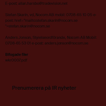
E-post: allan.harsbo@tradevision.net
Stefan Skarin, vd, Nocom AB mobil: 0708-65 10 05 e-
post: href="mailto:stefan.skarin@nocom.se
">stefan.skarin@nocom.se
Anders Jonson, Styrelseordförande, Nocom AB Mobil:
0708-65 53 01 e-post: anders.jonson@nocom.se
Bifogade filer
wkr0007.pdf
Prenumerera på IR nyheter