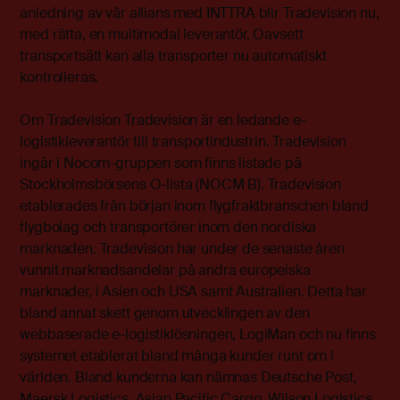
anledning av vår allians med INTTRA blir Tradevision nu,
med rätta, en multimodal leverantör. Oavsett
transportsätt kan alla transporter nu automatiskt
kontrolleras.
Om Tradevision Tradevision är en ledande e-
logistikleverantör till transportindustrin. Tradevision
ingår i Nocom-gruppen som finns listade på
Stockholmsbörsens O-lista (NOCM B). Tradevision
etablerades från början inom flygfraktbranschen bland
flygbolag och transportörer inom den nordiska
marknaden. Tradevision har under de senaste åren
vunnit marknadsandelar på andra europeiska
marknader, i Asien och USA samt Australien. Detta har
bland annat skett genom utvecklingen av den
webbaserade e-logistiklösningen, LogiMan och nu finns
systemet etablerat bland många kunder runt om i
världen. Bland kunderna kan nämnas Deutsche Post,
Maersk Logistics, Asian Pacific Cargo, Wilson Logistics,