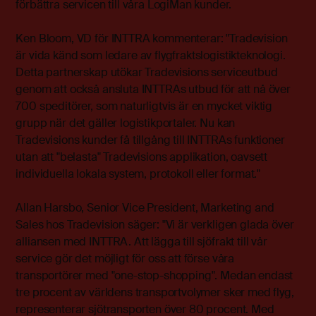
förbättra servicen till våra LogiMan kunder.
Ken Bloom, VD för INTTRA kommenterar: "Tradevision
är vida känd som ledare av flygfraktslogistikteknologi.
Detta partnerskap utökar Tradevisions serviceutbud
genom att också ansluta INTTRAs utbud för att nå över
700 speditörer, som naturligtvis är en mycket viktig
grupp när det gäller logistikportaler. Nu kan
Tradevisions kunder få tillgång till INTTRAs funktioner
utan att "belasta" Tradevisions applikation, oavsett
individuella lokala system, protokoll eller format."
Allan Harsbo, Senior Vice President, Marketing and
Sales hos Tradevision säger: "Vi är verkligen glada över
alliansen med INTTRA. Att lägga till sjöfrakt till vår
service gör det möjligt för oss att förse våra
transportörer med "one-stop-shopping". Medan endast
tre procent av världens transportvolymer sker med flyg,
representerar sjötransporten över 80 procent. Med