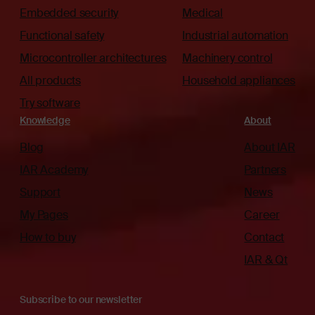
Embedded security
Medical
Functional safety
Industrial automation
Microcontroller architectures
Machinery control
All products
Household appliances
Try software
Knowledge
About
Blog
About IAR
IAR Academy
Partners
Support
News
My Pages
Career
How to buy
Contact
IAR & Qt
Subscribe to our newsletter