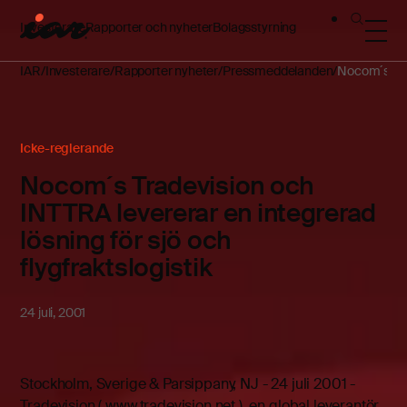
Investerare
Rapporter och nyheter
Bolagsstyrning
IAR
Investerare
Rapporter nyheter
Pressmeddelanden
Nocom´s Trad
Icke-reglerande
Nocom´s Tradevision och
INTTRA levererar en integrerad
lösning för sjö och
flygfraktslogistik
24 juli, 2001
Stockholm, Sverige & Parsippany, NJ - 24 juli 2001 -
Tradevision ( www.tradevision.net ), en global leverantör