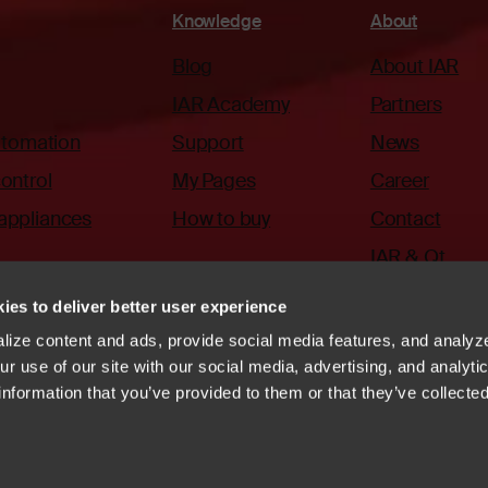
Knowledge
About
Blog
About IAR
IAR Academy
Partners
automation
Support
News
ontrol
My Pages
Career
appliances
How to buy
Contact
IAR & Qt
ies to deliver better user experience
ize content and ads, provide social media features, and analyze
r use of our site with our social media, advertising, and analyti
information that you’ve provided to them or that they’ve collecte
ode of Conduct
Whistleblowing
Vulnerability disclosure
systems
Linkedin