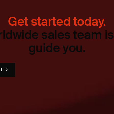
Get started today.
ldwide sales team is
guide you.
rt