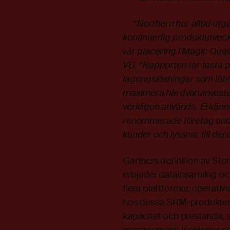
“Northern har alltid utgått
kontinuerlig produktutvec
vår placering i Magic Qu
VD. “Rapporten tar fasta 
lagringslösningar som låter
maximera hårdvaruinvesteri
verkligen används. Erkänn
renommerade företag unders
kunder och lyssnar till der
Gartners definition av S
erbjuder datainsamling oc
flera plattformar, operat
hos dessa SRM-produkter ä
kapacitet och prestanda, 