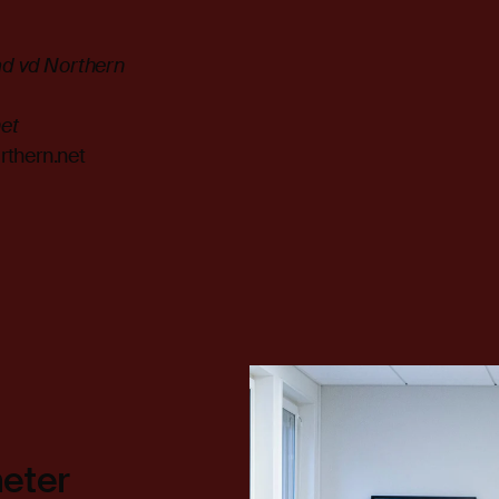
ad vd Northern
et
thern.net
heter