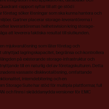
t integration med applikationer, databaser och
adrant-rapport syftar till att ge stöd i
 företag söker lösningar som ska kunna hantera och
iljöer. Gartner placerar storage-leverantörerna i
fter leverantörernas helhetsvision kring storage-
a att leverera faktiska resultat till slutkunden.
 en mjukvarulösning som låter företag och
gt utnyttjad lagringskapacitet, begränsa och kontrollera
ivslängden på existerande storage-infrastruktur och
tnyttjande till en naturlig del av företagskulturen. Detta
knadens vassaste diskkvotalösning, omfattande
ktionalitet, interndebitering och en
n Storage Suite har stöd för multipla plattformar, full
AN och finns i skräddarsydda versioner för EMC