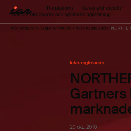
The platform
Safety and security
Investerare
Rapporter och nyheter
Bolagsstyrning
IAR
Investerare
Rapporter nyheter
Pressmeddelanden
NORTHERN a
Icke-reglerande
NORTHERN 
Gartners
marknad
20 okt., 2010