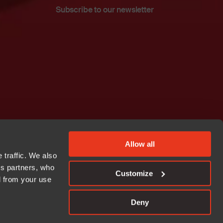
Subscribe to our newsletter
Allow all
 traffic. We also
cs partners, who
Customize
d from your use
Deny