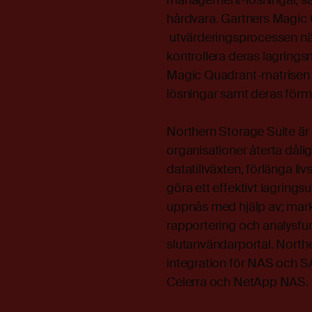
management-lösningar, sam
hårdvara. Gartners Magic Qu
utvärderingsprocessen när
kontrollera deras lagringsm
Magic Quadrant-matrisen e
lösningar samt deras förmåg
Northern Storage Suite är
organisationer återta dåli
datatillväxten, förlänga l
göra ett effektivt lagringsu
uppnås med hjälp av; mar
rapportering och analysfun
slutanvändarportal. Norther
integration för NAS och S
Celerra och NetApp NAS.