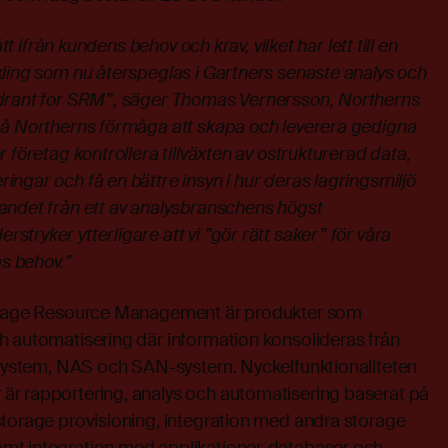
 ifrån kundens behov och krav, vilket har lett till en
kling som nu återspeglas i Gartners senaste analys och
adrant for SRM”, säger Thomas Vernersson, Northerns
på Northerns förmåga att skapa och leverera gedigna
 företag kontrollera tillväxten av ostrukturerad data,
ngar och få en bättre insyn i hur deras lagringsmiljö
andet från ett av analysbranschens högst
tryker ytterligare att vi ”gör rätt saker” för våra
as behov.”
torage Resource Management är produkter som
h automatisering där information konsolideras från
ivsystem, NAS och SAN-system. Nyckelfunktionaliteten
r rapportering, analys och automatisering baserat på
storage provisioning, integration med andra storage