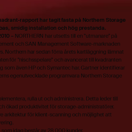
adrant-rapport har tagit fasta på Northern Storage
dbas, smidig installation och hög prestanda.
2010 –
NORTHERN har utsetts till en ”utmanare” på
ement och SAN Management Software-marknaden
lys. Northern har sedan förra årets kartläggning lämnat
nten för ”nischsspelare” och avancerat till kvadranten
ng som även HP och Symantec har. Gartner identifierar
therns egenutvecklade programvara Northern Storage
plementera, rulla ut och administrera. Detta leder till
ch ökad produktivitet för storage-administratörer.
arkitektur för klient-scanning och möjlighet att
vering.
 som idag består av 28 000 kunder.