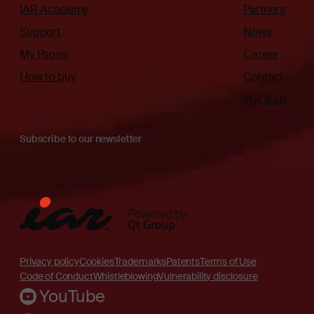
IAR Academy
Partners
Support
News
My Pages
Career
How to buy
Contact
IAR & Qt
Subscribe to our newsletter
Privacy policy
Cookies
Trademarks
Patents
Terms of Use
Code of Conduct
Whistleblowing
Vulnerability disclosure
YouTube