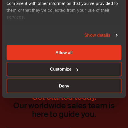
Bifogade filer
combine it with other information that you’ve provided to
wkr0001.pdf
them or that they’ve collected from your use of their
services.
Show details
Prenumerera på IR nyheter
Allow all
Customize
Deny
Get started today.
Our worldwide sales team is
here to guide you.