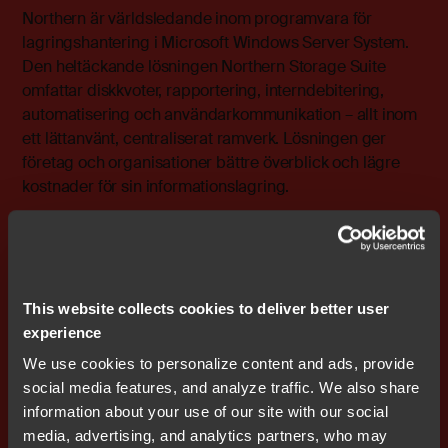
Northern är världsledande inom programvara för
lagringshantering i Microsoft Windows Server System.
Den heltäckande lösningen Northern Storage Suite
omfattar diskkvoter, rapportering, interndebitering,
automatisering och användarkommunikation – allt inom
ett lättanvänt, centraliserat ramverk. Lösningen ger
företag och organisationer bättre överblick och lägre
kostnader för sin informationslagring.
– Den nya affären är ytterligare en framgång för
Northern på den nordamerikanska marknaden och USA
är idag företagets största marknad. Ordern kommer att
påverka Northerns resultat positivt i fjärde kvartalet,
This website collects cookies to deliver better user
säger Stefan Ström, verkställande direktör i Nocom.
experience
– Med Nocom som ny distributör i Norden och ökade
We use cookies to personalize content and ads, provide
försäljningsinsatser i EMEA ser vi fortsatt stora
social media features, and analyze traffic. We also share
utvecklingsmöjligheter för Northern.
information about your use of our site with our social
media, advertising, and analytics partners, who may