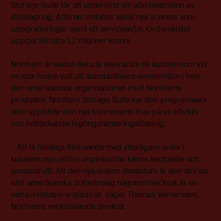
Storage Suite för att underlätta sin administration av
datalagring. Affären omfattar såväl nya licenser som
uppgraderingar samt ett serviceavtal. Ordervärdet
uppgår till nära 1,2 miljoner kronor.
Northern är sedan flera år leverantör till kunden som vid
en stor fusion valt att standardisera servermiljön i hela
den amerikanska organisationen med Northerns
produkter. Northern Storage Suite var den programvara
som uppfyllde den nya koncernens krav på en effektiv
och heltäckande lagringshanteringslösning.
– Att få förlängt förtroende med ytterligare order i
kundens nya, större organisation känns hedrande och
ansvarsfullt. Att den nya ordern dessutom är den största
vårt amerikanska dotterbolag någonsin tecknat är en
extra milstolpe vi gläds åt, säger Thomas Vernersson,
Northerns verkställande direktör.