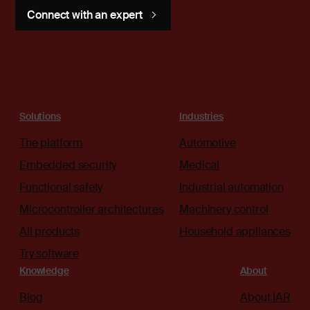
Connect with an expert
Solutions
Industries
The platform
Automotive
Embedded security
Medical
Functional safety
Industrial automation
Microcontroller architectures
Machinery control
All products
Household appliances
Try software
Knowledge
About
Blog
About IAR