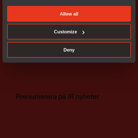
(EBITA) uppgick till 44,1 (41,6) MSEK för kvarvarande
verksamheter, varav 14,2 (13,5) MSEK under det tredje
Allow all
kvartalet
• Resultat per aktie uppgick till 0,28 (0,27) SEK för
kvarvarande verksamheter, varav 0,09 (0,09) under det
Customize
tredje kvartalet
Deny
Bifogade filer
wkr0011.pdf
Prenumerera på IR nyheter