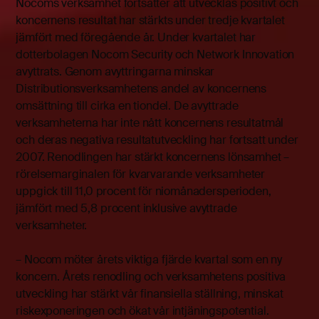
Nocoms verksamhet fortsätter att utvecklas positivt och
koncernens resultat har stärkts under tredje kvartalet
jämfört med föregående år. Under kvartalet har
dotterbolagen Nocom Security och Network Innovation
avyttrats. Genom avyttringarna minskar
Distributionsverksamhetens andel av koncernens
omsättning till cirka en tiondel. De avyttrade
verksamheterna har inte nått koncernens resultatmål
och deras negativa resultatutveckling har fortsatt under
2007. Renodlingen har stärkt koncernens lönsamhet –
rörelsemarginalen för kvarvarande verksamheter
uppgick till 11,0 procent för niomånadersperioden,
jämfört med 5,8 procent inklusive avyttrade
verksamheter.
– Nocom möter årets viktiga fjärde kvartal som en ny
koncern. Årets renodling och verksamhetens positiva
utveckling har stärkt vår finansiella ställning, minskat
riskexponeringen och ökat vår intjäningspotential.