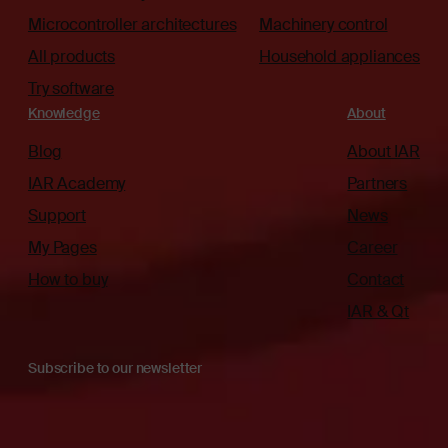
Microcontroller architectures
Machinery control
All products
Household appliances
Try software
Knowledge
About
Blog
About IAR
IAR Academy
Partners
Support
News
My Pages
Career
How to buy
Contact
IAR & Qt
Subscribe to our newsletter