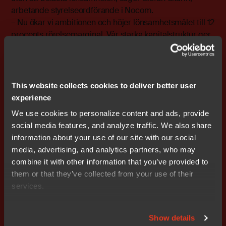
arbetande styrelseordförande i Nocom.
– Nu ökar vi ambitionen och höjer lönsamhetsmålet till 12
procents rörelsemarginal. Vår starka kapitalstruktur ger
oss kontinuitet i återköp av aktier som en del i en mer
ambitiös förvärvsstrategi
Utdrag ur rapporten – januari - september 2007:
This website collects cookies to deliver better user
• Omsättningen uppgick till 377,6 (345,0) MSEK för
experience
kvarvarande verksamheter, varav 121,9 (112,1) MSEK
We use cookies to personalize content and ads, provide
under det tredje kvartalet
social media features, and analyze traffic. We also share
• Rörelsemarginalen för kvarvarande verksamheter
information about your use of our site with our social
uppgick till 11,0 procent för niomånadersperioden,
media, advertising, and analytics partners, who may
jämfört med 5,8 procent inklusive avyttrade
combine it with other information that you’ve provided to
verksamheter.
them or that they’ve collected from your use of their
• Rörelseresultatet för kvarvarande verksamheter
services.
uppgick till 41,4 (38,8) MSEK, varav 13,3 (12,5) MSEK
under det tredje kvartalet
• Resultat före avskrivningar av immateriella tillgångar
Show details