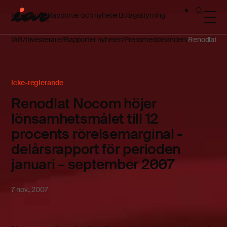
Investerare
Rapporter och nyheter
Bolagsstyrning
IAR
Investerare
Rapporter nyheter
Pressmeddelanden
Renodlat Noc
Icke-reglerande
Renodlat Nocom höjer
lönsamhetsmålet till 12
procents rörelsemarginal -
delårsrapport för perioden
januari – september 2007
7 nov., 2007