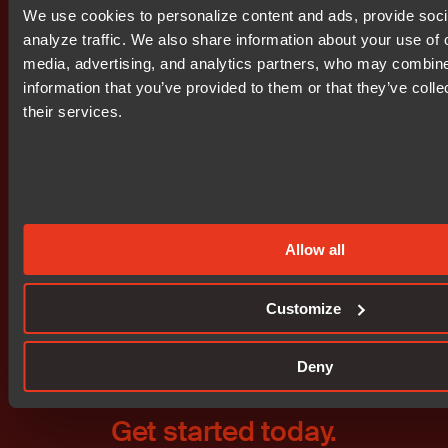
We use cookies to personalize content and ads, provide soci
http://www.waymaker.net/bitonline/2003/09/04/200309
analyze traffic. We also share information about your use of o
media, advertising, and analytics partners, who may combine 
Bifogade filer
information that you’ve provided to them or that they’ve coll
wkr0001.doc
their services.
wkr0002.pdf
Prenumerera på IR nyheter
Allow all
Customize
Deny
Get started today.