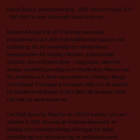
David Åberg, partneransvarig, , RSA Security mobil: 070
- 941 4801 e-post: daberg@rsasecurity.com
Nocom AB (publ) är ett IT-företag som säljer
programvaror och drift med kvalificerad support och
utbildning, för att underlätta och effektivisera
verksamheten för företag i Norden. Erbjudandet
omfattar fem affärsområden - integration, säkerhet,
analys, utvecklingsverktyg och infrastruktur. Nocom har
80 anställda och finns representerat i Sverige, Norge
och Finland. Företaget grundades 1985 och är noterat
på Stockholmsbörsens O-lista (NOCM B) sedan 1999.
Läs mer på www.nocom.se
Om RSA Security: Med fler än 12000 kunder runt om i
världen är RSA Security en ledande leverantör av
flexibla och användarvänliga lösningar för säker
identifiering och autentisering av användare samt