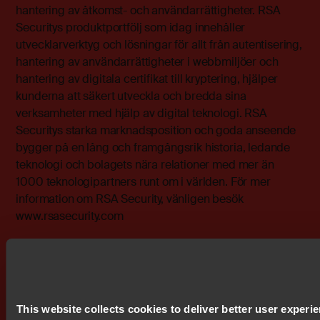
hantering av åtkomst- och användarrättigheter. RSA
Securitys produktportfölj som idag innehåller
utvecklarverktyg och lösningar för allt från autentisering,
hantering av användarrättigheter i webbmiljöer och
hantering av digitala certifikat till kryptering, hjälper
kunderna att säkert utveckla och bredda sina
verksamheter med hjälp av digital teknologi. RSA
Securitys starka marknadsposition och goda anseende
bygger på en lång och framgångsrik historia, ledande
teknologi och bolagets nära relationer med mer än
1000 teknologipartners runt om i världen. För mer
information om RSA Security, vänligen besök
www.rsasecurity.com
------------------------------------------------------------ Denna
information skickades av Waymaker
http://www.waymaker.se Följande filer finns att ladda
ned:
This website collects cookies to deliver better user experi
http://www.waymaker.net/bitonline/2003/09/04/200309