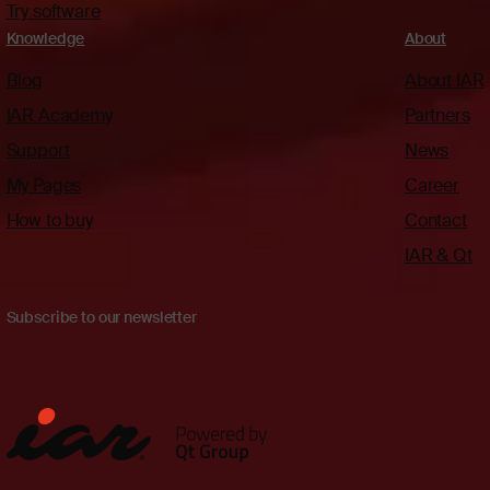
Try software
Knowledge
About
Blog
About IAR
IAR Academy
Partners
Support
News
My Pages
Career
How to buy
Contact
IAR & Qt
Subscribe to our newsletter