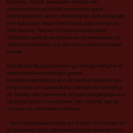
kunderna. Det här samarbetet breddar vårt
totalerbjudande på ett sätt som innebär goda
affärsmöjligheter genom försäljning till såväl etablerade
som nya kunder, säger David Åberg, partneransvarig,
RSA Security. - Nocom e-channel centers säkra
driftmiljöer samt deras erfarenhet och kompetens från
mobil kommunikation gör dem till en mycket intressant
partner.
RSA Mobile Managed Service ger företag möjlighet att
säkert identifiera användare genom
tvåfaktorsautentisering utan att behöva investera i den
infrastruktur som annars krävs. Därmed blir det möjligt
att, tillfälligt eller permanent, erbjuda lättillgängliga och
värdefulla tjänster över Internet, eller intranät, dygnet
runt utan att sekretessen äventyras.
- Vårt utvecklingssamarbete ger kunder och partners en
ny oberoende mobil säkerhetstjänst som kommer att få