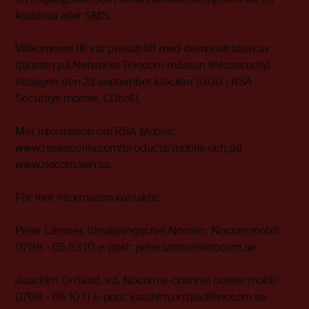
koddosa eller SMS.
Välkommen till vår pressträff med demonstration av
tjänsten på Networks Telecom mässan (Infosecurity)
tisdagen den 23 september klockan 10.00 i RSA
Securitys monter, C05:41.
Mer information om RSA Mobile:
www.rsasecurity.com/products/mobile och på
www.nocom.se/rsa.
För mer information kontakta:
Peter Lämber, försäljningschef Norden, Nocom mobil:
0708 - 65 53 10 e-post: peter.lamber@nocom.se
Joachim Orrblad, vd, Nocom e-channel center mobil:
0708 - 66 10 11 e-post: joachim.orrblad@nocom.se