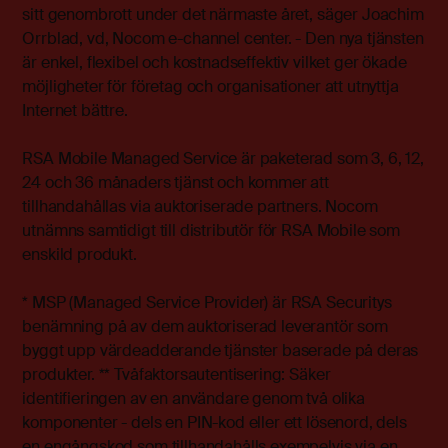
sitt genombrott under det närmaste året, säger Joachim
Orrblad, vd, Nocom e-channel center. - Den nya tjänsten
är enkel, flexibel och kostnadseffektiv vilket ger ökade
möjligheter för företag och organisationer att utnyttja
Internet bättre.
RSA Mobile Managed Service är paketerad som 3, 6, 12,
24 och 36 månaders tjänst och kommer att
tillhandahållas via auktoriserade partners. Nocom
utnämns samtidigt till distributör för RSA Mobile som
enskild produkt.
* MSP (Managed Service Provider) är RSA Securitys
benämning på av dem auktoriserad leverantör som
byggt upp värdeadderande tjänster baserade på deras
produkter. ** Tvåfaktorsautentisering: Säker
identifieringen av en användare genom två olika
komponenter - dels en PIN-kod eller ett lösenord, dels
en engångskod som tillhandahålls exempelvis via en