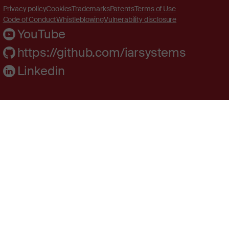
Privacy policy
Cookies
Trademarks
Patents
Terms of Use
Code of Conduct
Whistleblowing
Vulnerability disclosure
YouTube
https://github.com/iarsystems
Linkedin