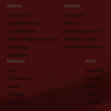
Solutions
Industries
The platform
Automotive
Embedded security
Medical
Functional safety
Industrial automation
Microcontroller architectures
Machinery control
All products
Household appliances
Try software
Knowledge
About
Blog
About IAR
IAR Academy
Partners
Support
News
My Pages
Career
How to buy
Contact
IAR & Qt