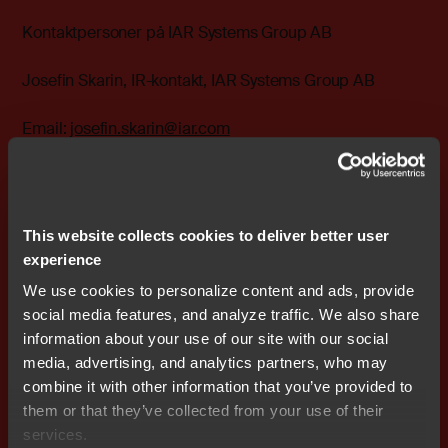
Kontaktpersoner på IAR Systems Group AB
Josefin Skarin, IR-kontakt, IAR Systems Group AB
Email:
josefin.skarin@iar.com
Richard Lind, tillförordnad VD,
IAR Systems
Email:
richard.lind@iar.com
This website collects cookies to deliver better user
experience
Om IAR Systems
We use cookies to personalize content and ads, provide
social media features, and analyze traffic. We also share
IAR Systems erbjuder programvara för programmering
information about your use of our site with our social
av processorer i inbyggda system. Programvaran gör
media, advertising, and analytics partners, who may
det möjligt för företag världen över att skapa nutidens
combine it with other information that you’ve provided to
produkter och framtidens innovationer. Sedan 1983 har
them or that they’ve collected from your use of their
IAR Systems lösningar säkerställt kvalitet, tillförlitlighet
services.
och effektivitet i utveckling av över en miljon produkter,