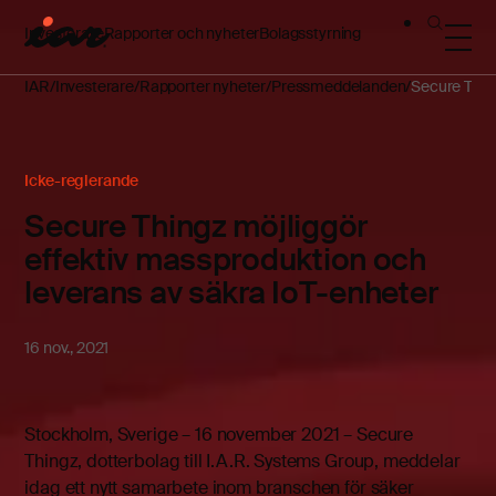
Investerare
Rapporter och nyheter
Bolagsstyrning
IAR
Investerare
Rapporter nyheter
Pressmeddelanden
Secure Thing
Icke-reglerande
Secure Thingz möjliggör
effektiv massproduktion och
leverans av säkra IoT-enheter
16 nov., 2021
Stockholm, Sverige – 16 november 2021 – Secure
Thingz, dotterbolag till I.A.R. Systems Group, meddelar
idag ett nytt samarbete inom branschen för säker