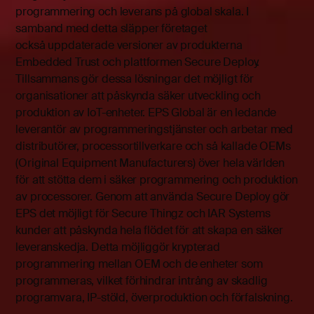
programmering och leverans på global skala. I
samband med detta släpper företaget
också uppdaterade versioner av produkterna
Embedded Trust och plattformen Secure Deploy.
Tillsammans gör dessa lösningar det möjligt för
organisationer att påskynda säker utveckling och
produktion av IoT-enheter. EPS Global är en ledande
leverantör av programmeringstjänster och arbetar med
distributörer, processortillverkare och så kallade OEMs
(Original Equipment Manufacturers) över hela världen
för att stötta dem i säker programmering och produktion
av processorer. Genom att använda Secure Deploy gör
EPS det möjligt för Secure Thingz och IAR Systems
kunder att påskynda hela flödet för att skapa en säker
leveranskedja. Detta möjliggör krypterad
programmering mellan OEM och de enheter som
programmeras, vilket förhindrar intrång av skadlig
programvara, IP-stöld, överproduktion och förfalskning.