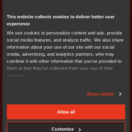
This website collects cookies to deliver better user
experience
Prenumerera på IR nyheter
We use cookies to personalize content and ads, provide
social media features, and analyze traffic. We also share
information about your use of our site with our social
media, advertising, and analytics partners, who may
combine it with other information that you’ve provided to
them or that they’ve collected from your use of their
services.
Get started today.
Our worldwide sales team is
Show details
here to guide you.
Allow all
Connect with an expert
Customize