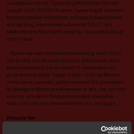
huvudägare och vd. Trygve Angells innehav i Nocom
uppgår nu till 192.000 B-aktier. Trygve Angell invaldes i
Nocoms styrelse vid fjolårets ordinarie bolagsstämma
och har lång, internationell erfarenhet från IT- och
telekombranschen, bland annat har han arbetat åtta år
inom Oracle.
– Nocom har haft en fantastisk utveckling under 2005
och är idag en helt annan koncern. Erbjudandet är en
konkurrenskraftig mix av lönsam IT-distribution och
programvaror, säger Trygve Angell. – Det nya Nocom
verkar på en expansiv, global marknad och potentialen
till ytterligare tillväxt och lönsamhet är stor. Jag ser fram
emot att vara aktiv i företagets fortsatta utveckling -
både i min roll som styrelseledamot och som ägare.
Bifogade filer
wkr0001.pdf