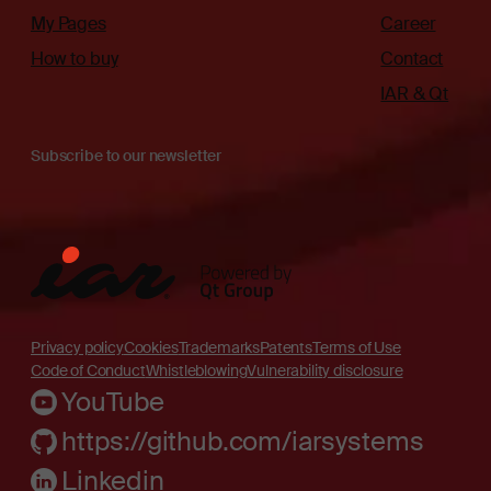
My Pages
Career
How to buy
Contact
IAR & Qt
Subscribe to our newsletter
Privacy policy
Cookies
Trademarks
Patents
Terms of Use
Code of Conduct
Whistleblowing
Vulnerability disclosure
YouTube
https://github.com/iarsystems
Linkedin