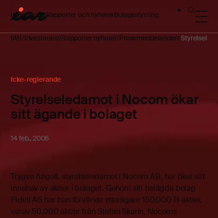
Investerare
Rapporter och nyheter
Bolagsstyrning
IAR
Investerare
Rapporter nyheter
Pressmeddelanden
Styrelseleda
Icke-reglerande
Styrelseledamot i Nocom ökar
sitt ägande i bolaget
14 feb., 2006
Trygve Angell, styrelseledamot i Nocom AB, har ökat sitt
innehav av aktier i bolaget. Genom sitt helägda bolag
Pidell AS har han förvärvat ytterligare 150.000 B-aktier,
varav 50.000 aktier från Stefan Skarin, Nocoms