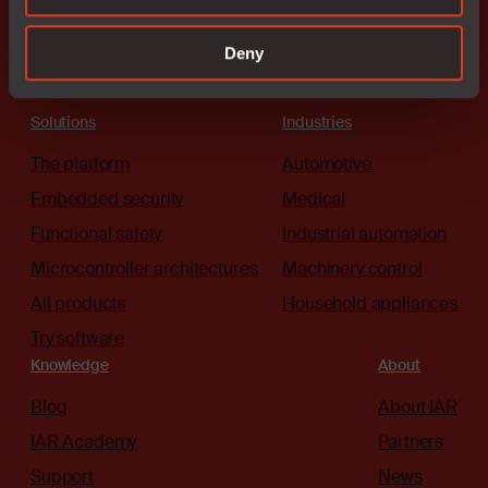
Deny
Solutions
Industries
The platform
Automotive
Embedded security
Medical
Functional safety
Industrial automation
Microcontroller architectures
Machinery control
All products
Household appliances
Try software
Knowledge
About
Blog
About IAR
IAR Academy
Partners
Support
News