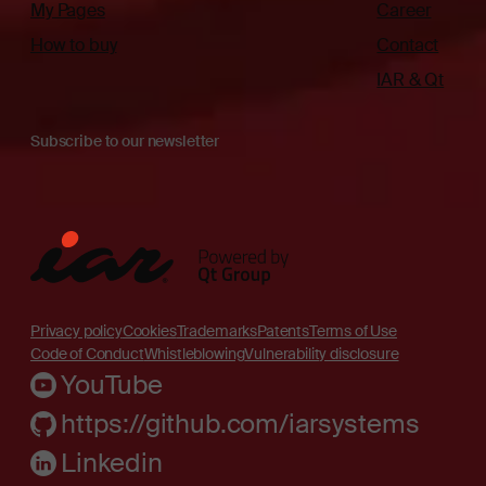
My Pages
Career
How to buy
Contact
IAR & Qt
Subscribe to our newsletter
Privacy policy
Cookies
Trademarks
Patents
Terms of Use
Code of Conduct
Whistleblowing
Vulnerability disclosure
YouTube
https://github.com/iarsystems
Linkedin