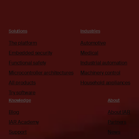
Solutions
Industries
The platform
Automotive
Embedded security
Medical
Functional safety
Industrial automation
Microcontroller architectures
Machinery control
All products
Household appliances
Try software
Knowledge
About
Blog
About IAR
IAR Academy
Partners
Support
News