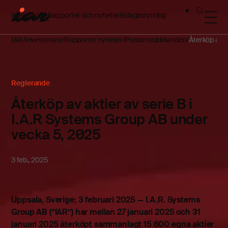
Investerare
Rapporter och nyheter
Bolagsstyrning
IAR
Investerare
Rapporter nyheter
Pressmeddelanden
Återköp av a
Reglerande
Återköp av aktier av serie B i
I.A.R Systems Group AB under
vecka 5, 2025
3 feb., 2025
Uppsala, Sverige; 3 februari 2025 — I.A.R. Systems
Group AB (”IAR”) har mellan 27 januari 2025 och 31
januari 2025 återköpt sammanlagt 15 600 egna aktier