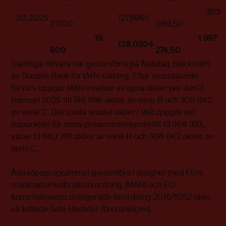
383
31.1.2025
127,6965
3 000
089,50
15
1 997
128,0304
600
274,50
Samtliga förvärv har genomförts på Nasdaq Stockholm
av Danske Bank för IARs räkning. Efter ovanstående
förvärv uppgår IARs innehav av egna aktier per den 3
februari 2025 till 746 986 aktier av serie B och 308 042
av serie C. Det totala antalet aktier i IAR uppgår vid
tidpunkten för detta pressmeddelande till 13 968 333,
varav 13 660 291 aktier av serie B och 308 042 aktier av
serie C.
Återköpsprogrammet genomförs i enlighet med EU:s
marknadsmissbruksförordning (MAR) och EU-
kommissionens delegerade förordning 2016/1052 (den
så kallade Safe Harbour-förordningen).