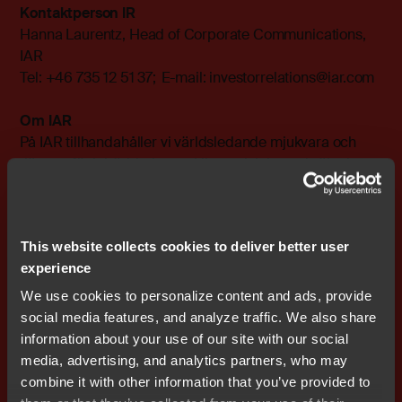
Kontaktperson IR
Hanna Laurentz, Head of Corporate Communications,
IAR
Tel: +46 735 12 51 37; E-mail:
investorrelations@iar.com
Om IAR
På IAR tillhandahåller vi världsledande mjukvara och
tjänster för inbäddad utveckling och inbyggd säkerhet,
vilket möjliggör för företag världen över att skapa säkra
och innovativa produkter som formar framtiden. Sedan
starten 1983 har våra lösningar varit avgörande för att
This website collects cookies to deliver better user
säkerställa kvalitet, säkerhet, tillförlitlighet och
experience
effektivitet i utvecklingen av över en miljon inbyggda
applikationer för ett brett spektrum av industrier,
We use cookies to personalize content and ads, provide
inklusive fordonsindustrin, industriell automation, IoT,
social media features, and analyze traffic. We also share
medicinteknik, militär och publik säkerhet. Med stöd för
information about your use of our site with our social
15 000 enheter från över 70 halvledarpartners är vi
media, advertising, and analytics partners, who may
dedikerade till att främja innovation och möjliggöra våra
combine it with other information that you’ve provided to
kunders framgång.