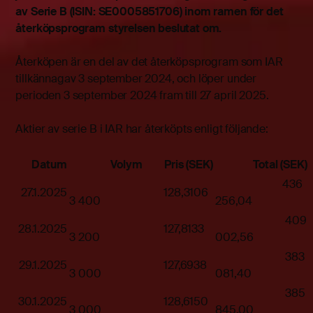
av Serie B (ISIN: SE0005851706) inom ramen för det
återköpsprogram styrelsen beslutat om.
Återköpen är en del av det återköpsprogram som IAR
tillkännagav 3 september 2024, och löper under
perioden 3 september 2024 fram till 27 april 2025.
Aktier av serie B i IAR har återköpts enligt följande:
Datum
Volym
Pris (SEK)
Total (SEK)
436
27.1.2025
128,3106
3 400
256,04
409
28.1.2025
127,8133
3 200
002,56
383
29.1.2025
127,6938
3 000
081,40
385
30.1.2025
128,6150
3 000
845,00